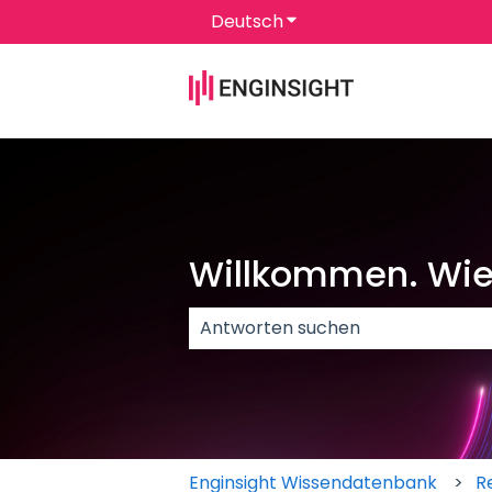
Deutsch
Untermenü für Überset
Willkommen. Wie 
Es gibt keine Vorschläge, da das 
Enginsight Wissendatenbank
R