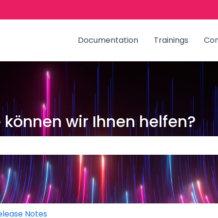
zungen anzeigen
Documentation
Trainings
Co
können wir Ihnen helfen?
Suchfeld leer ist.
elease Notes