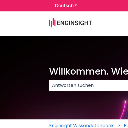
Deutsch
Untermenü für Überset
Willkommen. Wie 
Es gibt keine Vorschläge, da das 
Enginsight Wissendatenbank
P