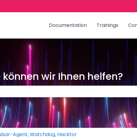
zungen anzeigen
Documentation
Trainings
Co
können wir Ihnen helfen?
Suchfeld leer ist.
ulsar-Agent, Watchdog, Hacktor