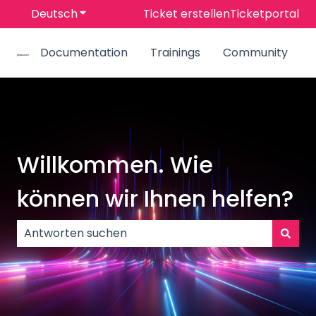
Deutsch
Untermenü für Übersetzungen anzeigen
Ticket erstellen
Ticketportal
Documentation
Trainings
Community
Willkommen. Wie
können wir Ihnen helfen?
Es gibt keine Vorschläge, da das Suchfeld leer ist.