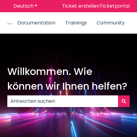
Deutsch
Untermenü für Übersetzungen anzeigen
Ticket erstellen
Ticketportal
Documentation
Trainings
Community
Willkommen. Wie
können wir Ihnen helfen?
Es gibt keine Vorschläge, da das Suchfeld leer ist.