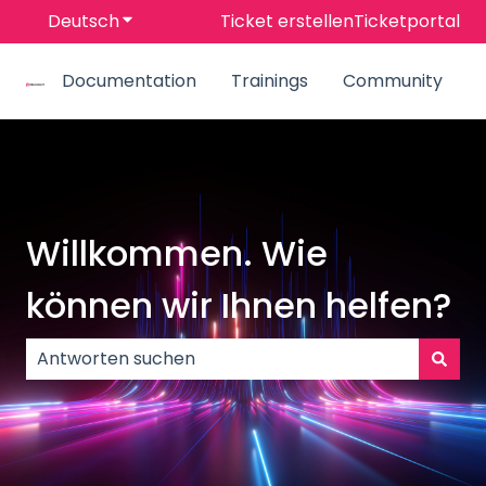
Deutsch
Untermenü für Übersetzungen anzeigen
Ticket erstellen
Ticketportal
Documentation
Trainings
Community
Willkommen. Wie
können wir Ihnen helfen?
Es gibt keine Vorschläge, da das Suchfeld leer ist.