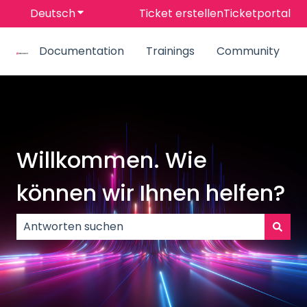
Deutsch
Untermenü für Übersetzungen anzeigen
Ticket erstellen
Ticketportal
Documentation
Trainings
Community
Willkommen. Wie
können wir Ihnen helfen?
Es gibt keine Vorschläge, da das Suchfeld leer ist.