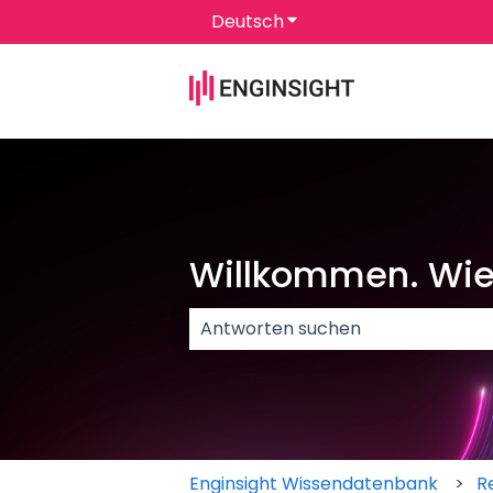
Deutsch
Untermenü für Überset
Willkommen. Wie 
Es gibt keine Vorschläge, da das 
Enginsight Wissendatenbank
R