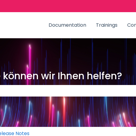
zungen anzeigen
Documentation
Trainings
Co
können wir Ihnen helfen?
Suchfeld leer ist.
elease Notes