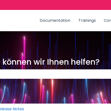
zungen anzeigen
Documentation
Trainings
Co
können wir Ihnen helfen?
Suchfeld leer ist.
elease Notes