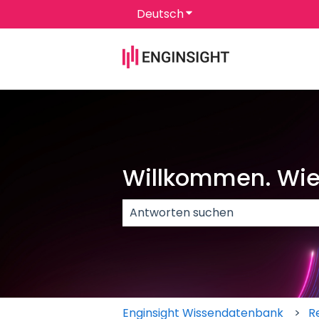
Deutsch
Untermenü für Überset
Willkommen. Wie 
Es gibt keine Vorschläge, da das 
Enginsight Wissendatenbank
R