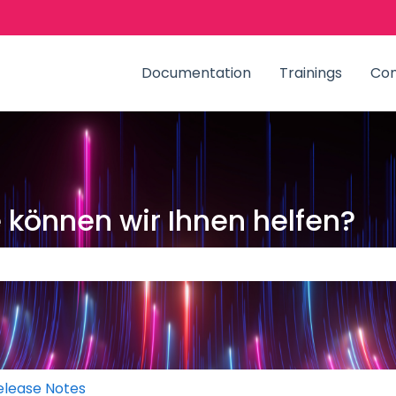
zungen anzeigen
Documentation
Trainings
Co
können wir Ihnen helfen?
Suchfeld leer ist.
elease Notes