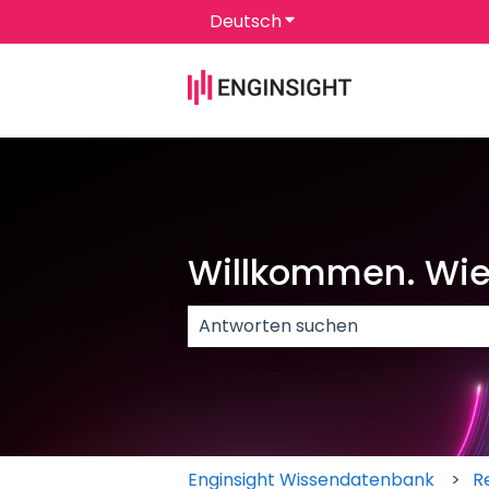
Deutsch
Untermenü für Überset
Willkommen. Wie 
Es gibt keine Vorschläge, da das 
Enginsight Wissendatenbank
R