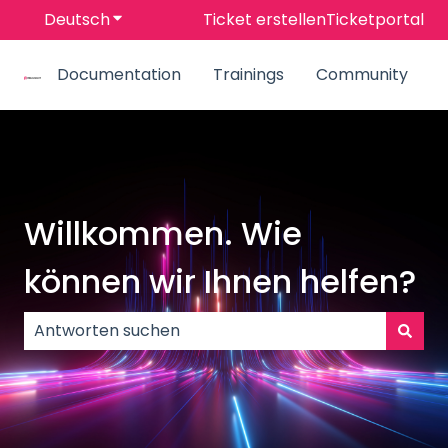
Deutsch
Untermenü für Übersetzungen anzeigen
Ticket erstellen
Ticketportal
Documentation
Trainings
Community
Willkommen. Wie
können wir Ihnen helfen?
Es gibt keine Vorschläge, da das Suchfeld leer ist.