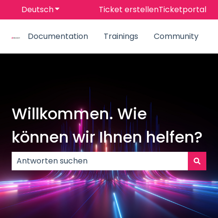
Deutsch
Untermenü für Übersetzungen anzeigen
Ticket erstellen
Ticketportal
Documentation
Trainings
Community
Willkommen. Wie
können wir Ihnen helfen?
Es gibt keine Vorschläge, da das Suchfeld leer ist.