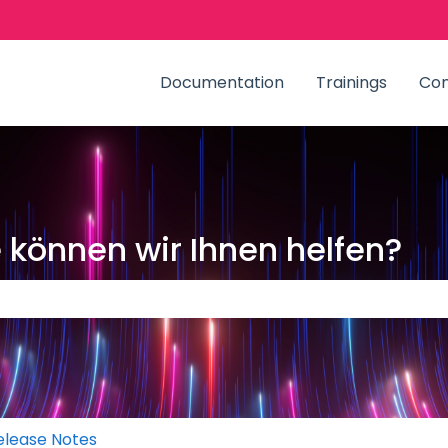
zungen anzeigen
Documentation
Trainings
Co
können wir Ihnen helfen?
Suchfeld leer ist.
elease Notes