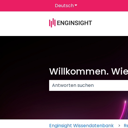
Deutsch
Untermenü für Überset
Willkommen. Wie 
Es gibt keine Vorschläge, da das 
Enginsight Wissendatenbank
R