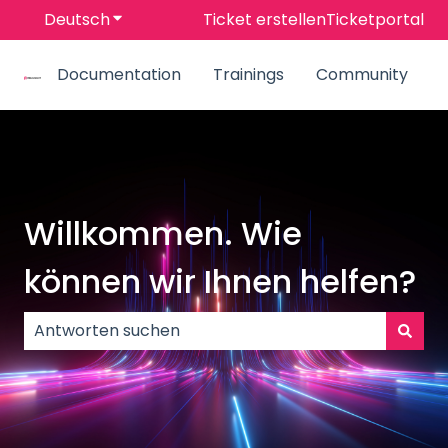
Deutsch
Untermenü für Übersetzungen anzeigen
Ticket erstellen
Ticketportal
Documentation
Trainings
Community
Willkommen. Wie
können wir Ihnen helfen?
Es gibt keine Vorschläge, da das Suchfeld leer ist.