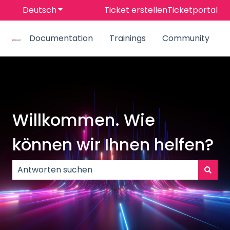
Deutsch
Untermenü für Übersetzungen anzeigen
Ticket erstellen
Ticketportal
Documentation
Trainings
Community
Willkommen. Wie
können wir Ihnen helfen?
Es gibt keine Vorschläge, da das Suchfeld leer ist.